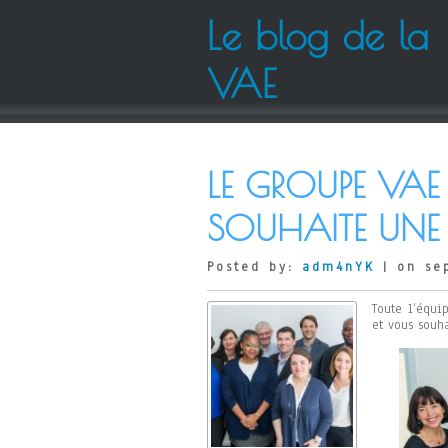
Le blog de la
VAE
LE GROUPE VAE
SOUHAITE UNE E
Posted by:
adm4nYK
| on se
Toute l’équi
et vous souha