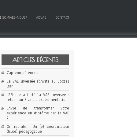
I SOMMES-NOUS?
ADVAE
CONTACT
ARTICLES RÉCENTS
Cap compétences
La VAE Inversée s’invite au Social
Bar
L2Phone a testé la VAE inversée :
retour sur 3 ans d’expérimentation
Envie de transformer votre
expérience en diplôme par la VAE
?
On recrute : Un (e) coordinateur
(trice) pédagogique