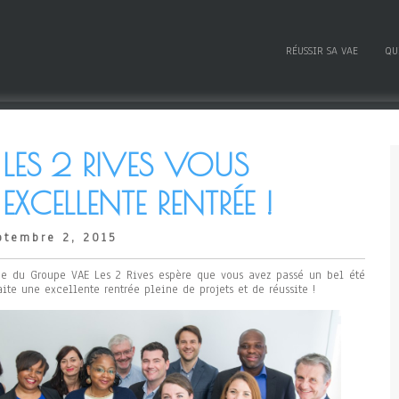
RÉUSSIR SA VAE
QU
 LES 2 RIVES VOUS
XCELLENTE RENTRÉE !
ptembre 2, 2015
pe du Groupe VAE Les 2 Rives espère que vous avez passé un bel été
ite une excellente rentrée pleine de projets et de réussite !