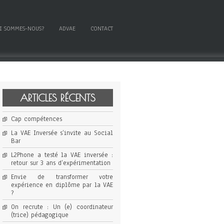
I SOMMES-NOUS?
ADVAE
CONTACT
ARTICLES RÉCENTS
Cap compétences
La VAE Inversée s’invite au Social
Bar
L2Phone a testé la VAE inversée :
retour sur 3 ans d’expérimentation
Envie de transformer votre
expérience en diplôme par la VAE
?
On recrute : Un (e) coordinateur
(trice) pédagogique