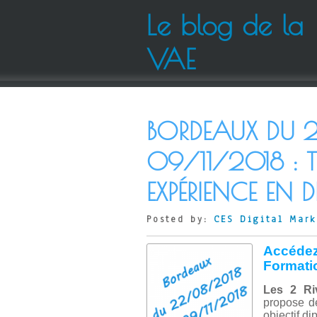
Le blog de la
VAE
BORDEAUX DU 
09/11/2018 : 
EXPÉRIENCE EN 
Posted by:
CES Digital Mark
Accéde
Formatio
Les 2 Ri
propose de
objectif d