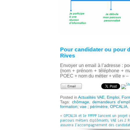
Pour candidater ou pour d
Rives
Envoyer un email à l’adresse : p
(nom + prénom + téléphone + mail
POEC + nom du métier + ville » – m
Posted in
Actualités VAE
,
Emploi
,
Form
Tags:
chômage
,
demandeurs d'empl
formation; vae ; périmètre
,
OPCALIA
,
«
OPCALIA et le FPFPP lancent un projet 
parcours métiers diplômants, VAE Les 2 R
assurera l’accompagnement des candidat