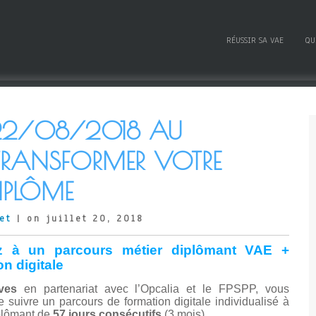
RÉUSSIR SA VAE
QU
22/08/2018 AU
TRANSFORMER VOTRE
DIPLÔME
et
| on juillet 20, 2018
z à un parcours métier diplômant VAE +
n digitale
ves
en partenariat avec l’Opcalia et le FPSPP, vous
 suivre un parcours de formation digitale individualisé à
iplômant de
57 jours consécutifs
(3 mois).