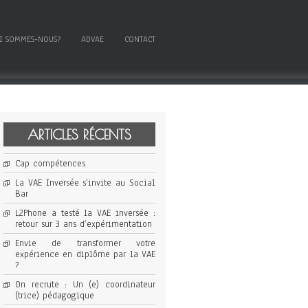
I SOMMES-NOUS?
ADVAE
CONTACT
ARTICLES RÉCENTS
Cap compétences
La VAE Inversée s’invite au Social
Bar
L2Phone a testé la VAE inversée :
retour sur 3 ans d’expérimentation
Envie de transformer votre
expérience en diplôme par la VAE
?
On recrute : Un (e) coordinateur
(trice) pédagogique