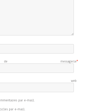
e messagerie
*
e web
ommentaires par e-mail.
icles par e-mail.