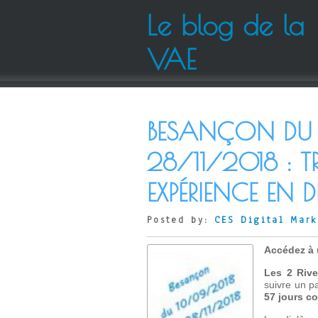
Le blog de la
VAE
BESANÇON DU
28/11/2018 : 
EXPÉRIENCE EN 
Posted by:
CES Digital Mark
Accédez à 
Les 2 Riv
suivre un pa
57 jours c