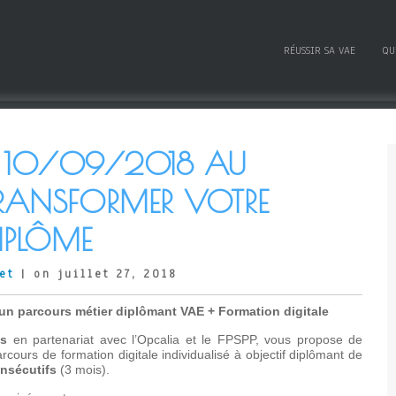
RÉUSSIR SA VAE
QU
 10/09/2018 AU
TRANSFORMER VOTRE
DIPLÔME
et
| on juillet 27, 2018
un parcours métier diplômant VAE + Formation digitale
es
en partenariat avec l’Opcalia et le FPSPP, vous propose de
rcours de formation digitale individualisé à objectif diplômant de
onsécutifs
(3 mois).