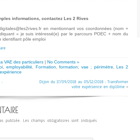
ples informations, contactez Les 2 Rives
digitales@les2rives.fr en mentionnant vos coordonnées (nom +
diquant « je suis intéressé(e) par le parcours POEC + nom du
e identifiant pôle emploi
a VAE des particuliers
|
No Comments »
oi
,
employabilité
,
Formation
,
formation; vae ; périmètre
,
Les 2
'expérience
 :
Dijon du 17/09/2018 au 05/12/2018 : Transformer
votre expérience en diplôme
»
TAIRE
as publiée.
Les champs obligatoires sont indiqués