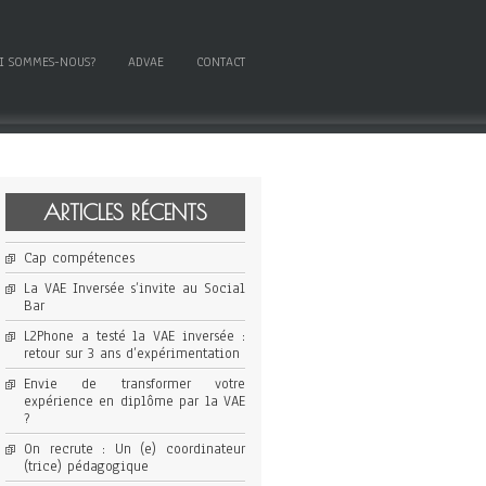
I SOMMES-NOUS?
ADVAE
CONTACT
ARTICLES RÉCENTS
Cap compétences
La VAE Inversée s’invite au Social
Bar
L2Phone a testé la VAE inversée :
retour sur 3 ans d’expérimentation
Envie de transformer votre
expérience en diplôme par la VAE
?
On recrute : Un (e) coordinateur
(trice) pédagogique