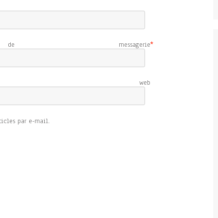
e messagerie
*
e web
icles par e-mail.