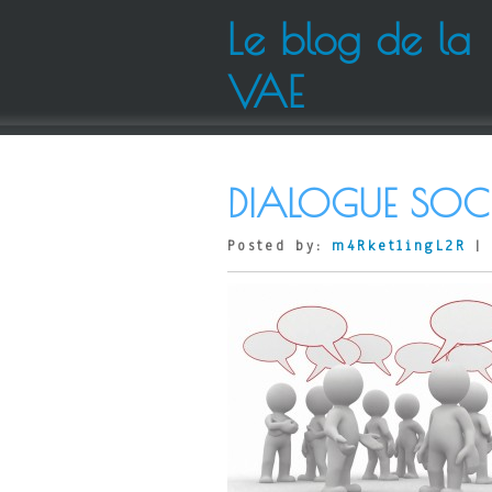
Le blog de la
VAE
DIALOGUE SOC
Posted by:
m4Rket1ingL2R
| 