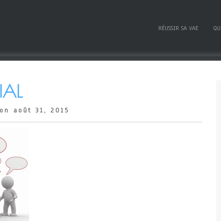
RÉUSSIR SA VAE
QU
IAL
on août 31, 2015