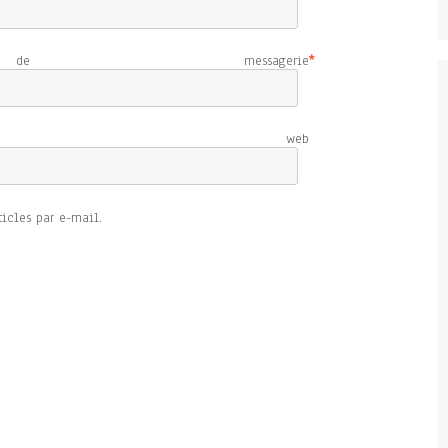
e messagerie
*
e web
icles par e-mail.