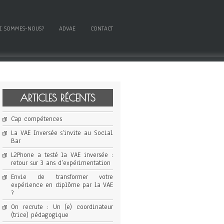
I SOMMES-NOUS?
ADVAE
CONTACT
ARTICLES RÉCENTS
Cap compétences
La VAE Inversée s’invite au Social
Bar
L2Phone a testé la VAE inversée :
retour sur 3 ans d’expérimentation
Envie de transformer votre
expérience en diplôme par la VAE
?
On recrute : Un (e) coordinateur
(trice) pédagogique