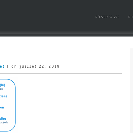
RÉUSSIR SA VAE
QU
et
| on juillet 22, 2018