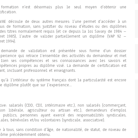
 formation n’est désormais plus le seul moyen d’obtenir une
tification.
VAE découle de deux autres mesures: l’une permet d’accéder à un
sus de formation, sans justifier du niveau d’études ou des diplômes
des titres normalement requis (et ce depuis la loi Savary de 1984 –
ret 1985), l’autre de valider partiellement un diplôme (VAP 92 –
ret 1994).
demande de validation est présentée sous forme d’un dossier
xperience qui retrace l’ensemble des activités du demandeur et met
lien ses compétences et ses connaissances avec les savoirs et
pétences propres au diplôme visé. La demande de certification est
nt, incluant professionnel et enseignants.
 qu’à l’intérieur du système français dont la particularité est encore
le diplôme plutôt que sur l’experience…
ve: salariés (CDD, CDI, intérimaire etc.), non salariés (commerçant,
ion libérale, agriculteur ou artisan etc.), demandeurs d’emploi
publics, personnes ayant exercé des responsabilités syndicales,
ales, bénévoles et/ou volontaires (syndicale, associative).
 à tous, sans condition d’âge, de nationalité, de statut, de niveau de
plôme précédemment obtenu.