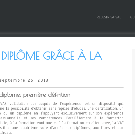
RÉUSSIR SA VAE
QU
 DIPLÔME GRÂCE À LA
septembre 25, 2013
diplome: première définition
VAE, validation des acquis de l’expérience, est un dispositif qui
ne la possibilité d’obtenir, sans reprise d’études, une certification, un
re ou un diplôme en s’appuyant exclusivement sur son expérience
fessionnelle et ses compétences. Parallèlement à la formation
tiale, à la formation continue et à la formation en alternance, la VAE
stitue une quatrième voie d’accès aux diplômes, aux titres et aux
ificats.