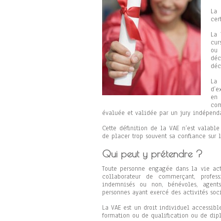
La
cer
La 
cur
ou 
déc
déc
La 
d’e
en 
com
évaluée et validée par un jury indépenda
Cette définition de la VAE n’est valable
de placer trop souvent sa confiance sur 
Qui peut y prétendre ?
Toute personne engagée dans la vie acti
collaborateur de commerçant, profess
indemnisés ou non, bénévoles, agents 
personnes ayant exercé des activités soci
La VAE est un droit individuel accessible
formation ou de qualification ou de di