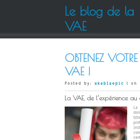
Le blog de la
VAE
OBTENEZ VOTRE
VAE !
Posted by:
akablaepic
| on 
La VAE, de l’expérience au 
La 
don
tit
pro
ini
con
cert