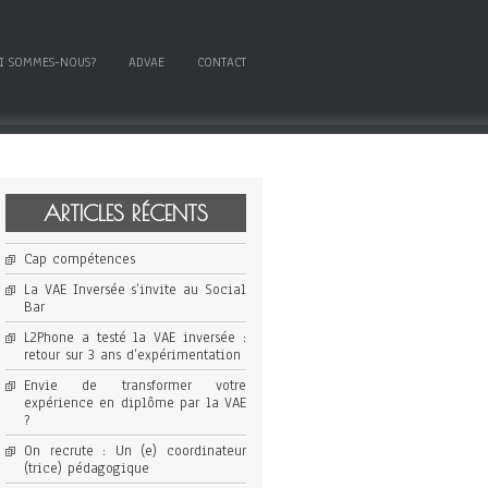
I SOMMES-NOUS?
ADVAE
CONTACT
ARTICLES RÉCENTS
Cap compétences
La VAE Inversée s’invite au Social
Bar
L2Phone a testé la VAE inversée :
retour sur 3 ans d’expérimentation
Envie de transformer votre
expérience en diplôme par la VAE
?
On recrute : Un (e) coordinateur
(trice) pédagogique