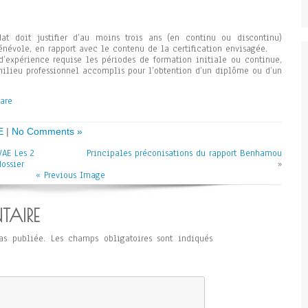
at doit justifier d’au moins trois ans (en continu ou discontinu)
énévole, en rapport avec le contenu de la certification envisagée.
’expérience requise les périodes de formation initiale ou continue,
 milieu professionnel accomplis pour l’obtention d’un diplôme ou d’un
E
|
No Comments »
VAE Les 2
Principales préconisations du rapport Benhamou
dossier
»
« Previous Image
TAIRE
as publiée.
Les champs obligatoires sont indiqués