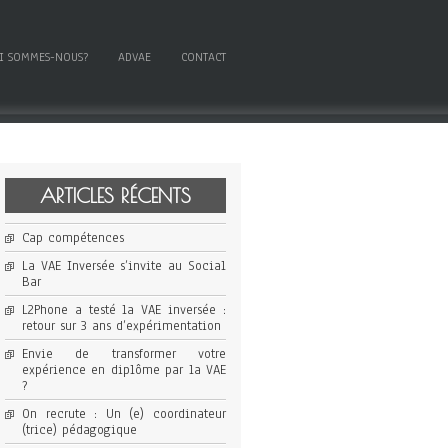
I SOMMES-NOUS?
ADVAE
CONTACT
ARTICLES RÉCENTS
Cap compétences
La VAE Inversée s’invite au Social
Bar
L2Phone a testé la VAE inversée :
retour sur 3 ans d’expérimentation
Envie de transformer votre
expérience en diplôme par la VAE
?
On recrute : Un (e) coordinateur
(trice) pédagogique