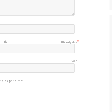
e messagerie
*
e web
icles par e-mail.