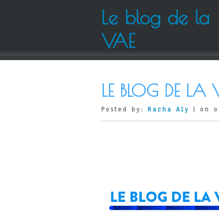
Le blog de la
VAE
LE BLOG DE LA 
Posted by:
Racha Aly
| on o