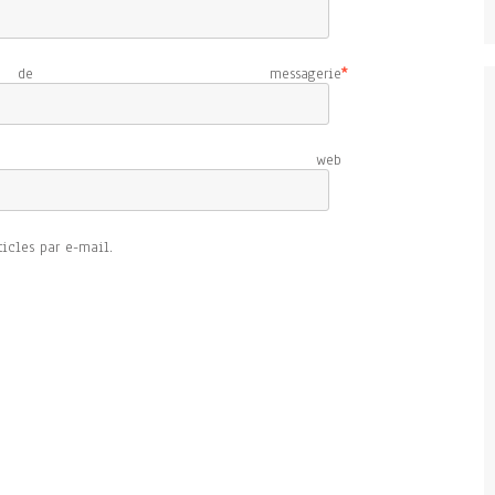
e messagerie
*
e web
icles par e-mail.