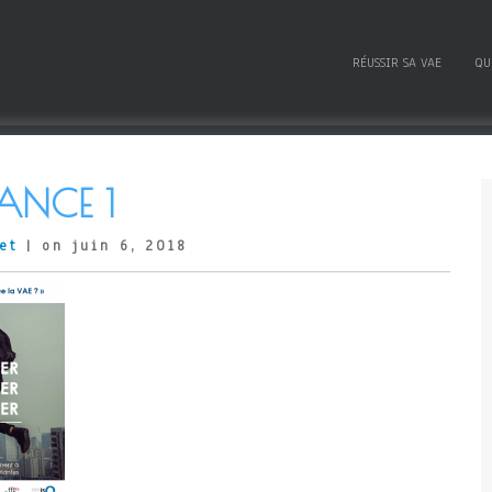
RÉUSSIR SA VAE
QU
RANCE 1
et
| on juin 6, 2018