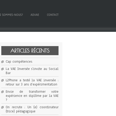
I SOMMES-NOUS?
ADVAE
CONTACT
ARTICLES RÉCENTS
Cap compétences
La VAE Inversée s’invite au Social
Bar
L2Phone a testé la VAE inversée :
retour sur 3 ans d’expérimentation
Envie de transformer votre
expérience en diplôme par la VAE
?
On recrute : Un (e) coordinateur
(trice) pédagogique