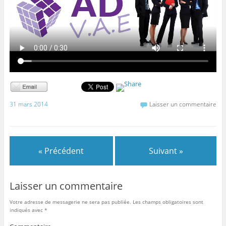
31 mars 2014
Laisser un commentaire
« Précédent
Suivant »
Laisser un commentaire
Votre adresse de messagerie ne sera pas publiée.
Les champs obligatoires sont
indiqués avec
*