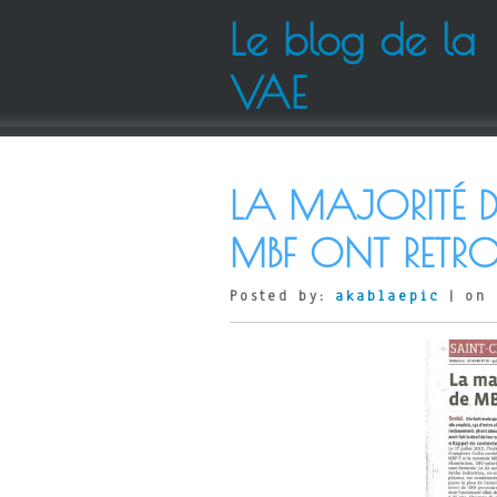
Le blog de la
VAE
LA MAJORITÉ D
MBF ONT RETRO
Posted by:
akablaepic
| on 