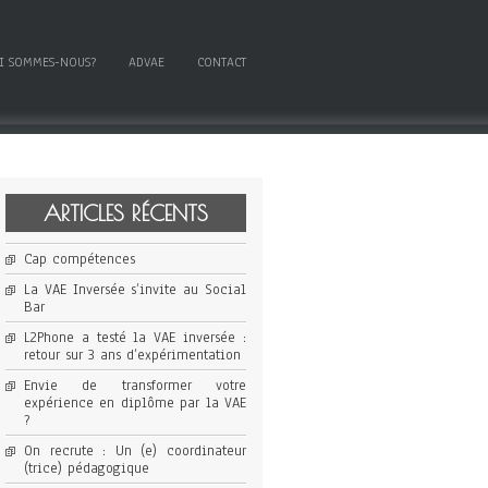
I SOMMES-NOUS?
ADVAE
CONTACT
ARTICLES RÉCENTS
Cap compétences
La VAE Inversée s’invite au Social
Bar
L2Phone a testé la VAE inversée :
retour sur 3 ans d’expérimentation
Envie de transformer votre
expérience en diplôme par la VAE
?
On recrute : Un (e) coordinateur
(trice) pédagogique