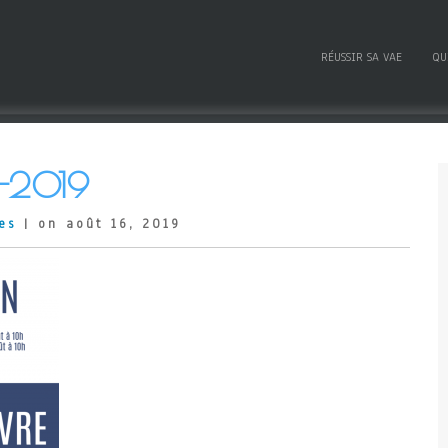
RÉUSSIR SA VAE
QU
E-2019
es
| on août 16, 2019