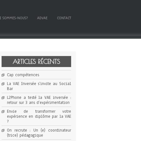
I SOMMES-NOUS?
ADVAE
CONTACT
ARTICLES RÉCENTS
Cap compétences
La VAE Inversée s’invite au Social
Bar
L2Phone a testé la VAE inversée :
retour sur 3 ans d’expérimentation
Envie de transformer votre
expérience en diplôme par la VAE
?
On recrute : Un (e) coordinateur
(trice) pédagogique