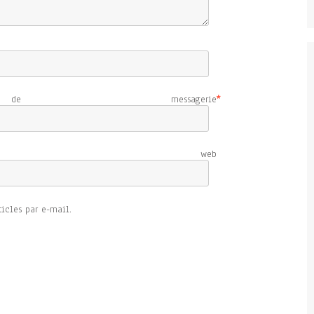
e messagerie
*
e web
icles par e-mail.